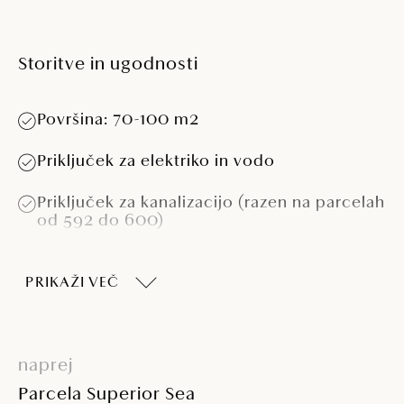
Storitve in ugodnosti
Površina: 70-100 m2
Priključek za elektriko in vodo
Priključek za kanalizacijo (razen na parcelah
od 592 do 600)
Delna senca
PRIKAŽI VEČ
Delno primerno za kamp hiške > 5,5 m
Delno primerno za prikolice > 7,5 m in > 4 t
naprej
Parcela Superior Sea