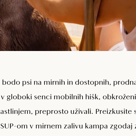
bodo psi na mirnih in dostopnih, prodna
li v globoki senci mobilnih hišk, obkrožen
tlinjem, preprosto uživali. Preizkusite 
 s SUP-om v mirnem zalivu kampa zgodaj z