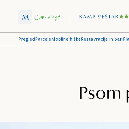
KAMP VEŠTAR
Pregled
Parcele
Mobilne hiške
Restavracije in bari
Pl
Psom p