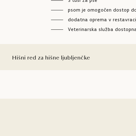
3 tuši za pse
psom je omogočen dostop do 
dodatna oprema v restavracij
Veterinarska služba dostopna
Hišni red za hišne ljubljenčke