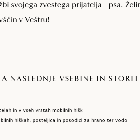
bi svojega zvestega prijatelja - psa. Žel
ščin v Veštru!
A NASLEDNJE VSEBINE IN STORI
elah in v vseh vrstah mobilnih hišk
lnih hiškah: posteljica in posodici za hrano ter vodo