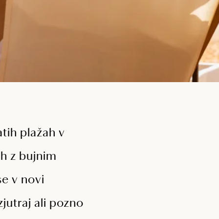
tih plažah v
ih z bujnim
se v novi
jutraj ali pozno