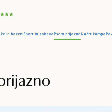
aže in bazeni
Šport in zabava
Psom prijazno
Načrt kampa
Pa
rijazno