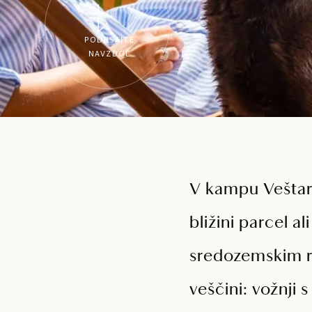
PODRSAJTE
NAVZDOL
V kampu Veštar 
bližini parcel a
sredozemskim ras
veščini: vožnji