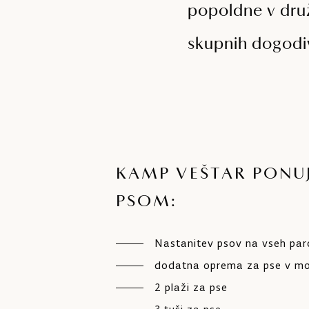
popoldne v druž
skupnih dogodiv
KAMP VEŠTAR PONUJ
PSOM:
Nastanitev psov na vseh parc
dodatna oprema za pse v mobi
2 plaži za pse