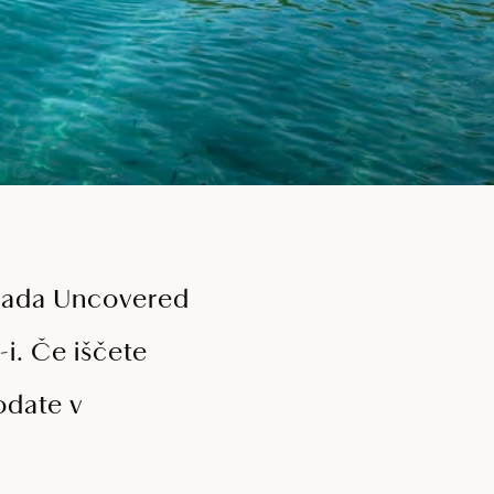
rsada Uncovered
-i. Če iščete
odate v