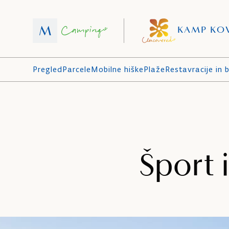
KAMP KO
Pregled
Parcele
Mobilne hiške
Plaže
Restavracije in b
Šport 