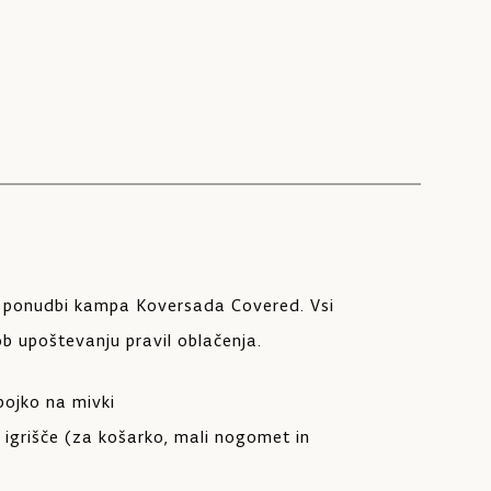
Zaba
v ponudbi kampa Koversada Covered. Vsi
ob upoštevanju pravil oblačenja.
bojko na mivki
igrišče (za košarko, mali nogomet in