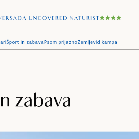
VERSADA UNCOVERED NATURIST
ari
Šport in zabava
Psom prijazno
Zemljevid kampa
in zabava