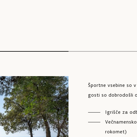
Športne vsebine so 
gosti so dobrodošli 
Igrišče za od
Večnamensko 
rokomet)