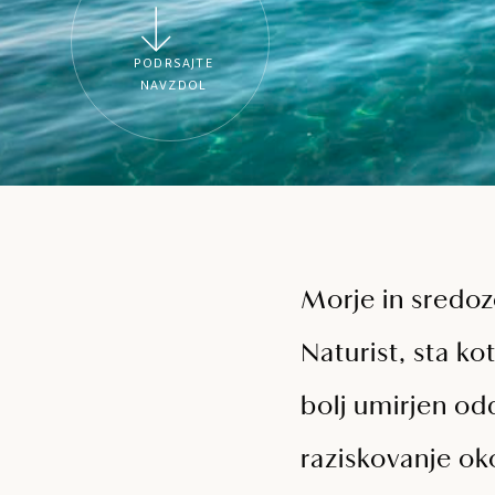
PODRSAJTE
NAVZDOL
Morje in sredo
Naturist, sta ko
bolj umirjen od
raziskovanje ok