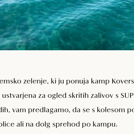
zemsko zelenje, ki ju ponuja kamp Kove
t ustvarjena za ogled skritih zalivov s SUP
dih, vam predlagamo, da se s kolesom p
olice ali na dolg sprehod po kampu.