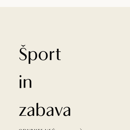
Šport
in
zabava