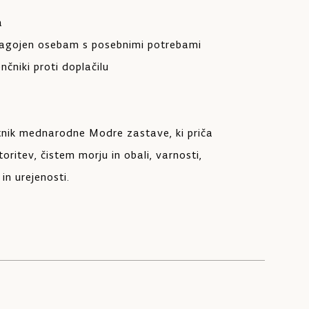
a
ilagojen osebam s posebnimi potrebami
enčniki proti doplačilu
tnik mednarodne Modre zastave, ki priča
oritev, čistem morju in obali, varnosti,
in urejenosti.