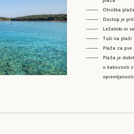
plaža
Otroška plaž
Dostop je pr
Ležalniki in s
Tuši na plaži
Plaža za pse
Plaža je dobi
o kakovosti st
opremljenosti 