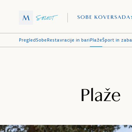
SOBE KOVERSADA
Pregled
Sobe
Restavracije in bari
Plaže
Šport in zab
Plaže