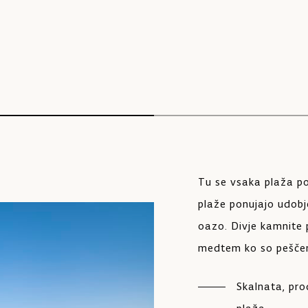
Tu se vsaka plaža p
plaže ponujajo udobj
oazo. Divje kamnite 
medtem ko so peščen
Skalnata, pro