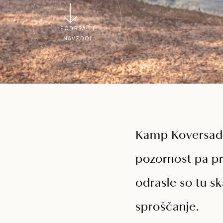
PODRSAJTE
NAVZDOL
Kamp Koversada
pozornost pa pri
odrasle so tu ska
sproščanje.