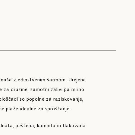
onaša z edinstvenim šarmom. Urejene
e za družine, samotni zalivi pa mirno
ploščadi so popolne za raziskovanje,
e plaže idealne za sproščanje.
dnata, peščena, kamnita in tlakovana