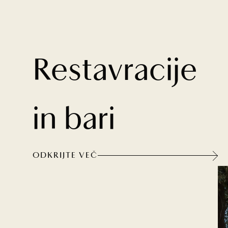
Restavracije
in bari
ODKRIJTE VEČ