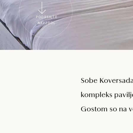
PODRSAJTE
NAVZDOL
Sobe Koversada,
kompleks paviljo
Gostom so na vo