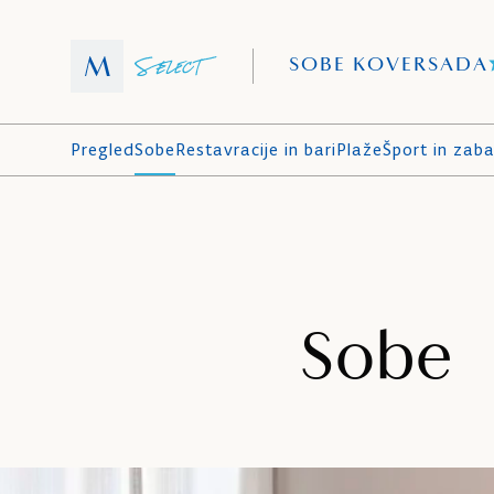
SOBE KOVERSADA
Pregled
Sobe
Restavracije in bari
Plaže
Šport in zab
Sobe