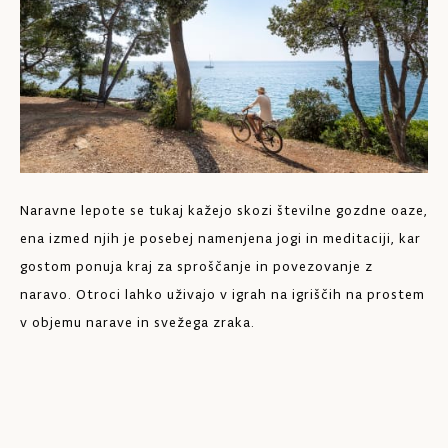
Naravne lepote se tukaj kažejo skozi številne gozdne oaze,
Ma
ena izmed njih je posebej namenjena jogi in meditaciji, kar
Ma
gostom ponuja kraj za sproščanje in povezovanje z
pr
naravo. Otroci lahko uživajo v igrah na igriščih na prostem
kl
v objemu narave in svežega zraka.
od
pr
Po
an