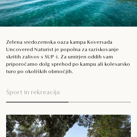
Zelena sredozemska oaza kampa Koversada
Uncovered Naturist je popolna za raziskovanje
skritih zalivov s SUP-i. Za umirjen oddih vam
priporočamo dolg sprehod po kampu ali kolesarsko
turo po okoliških območjih.
Šport in rekreacija
Z