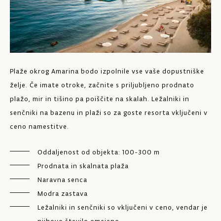
Plaže okrog Amarina bodo izpolnile vse vaše dopustniške
želje. Če imate otroke, začnite s priljubljeno prodnato
Už
plažo, mir in tišino pa poiščite na skalah. Ležalniki in
mo
senčniki na bazenu in plaži so za goste resorta vključeni v
ne
ceno namestitve.
Ro
Oddaljenost od objekta: 100-300 m
Na
Prodnata in skalnata plaža
Naravna senca
Modra zastava
Ležalniki in senčniki so vključeni v ceno, vendar je