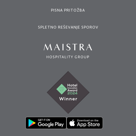
PISNA PRITOŽBA
SPLETNO REŠEVANJE SPOROV