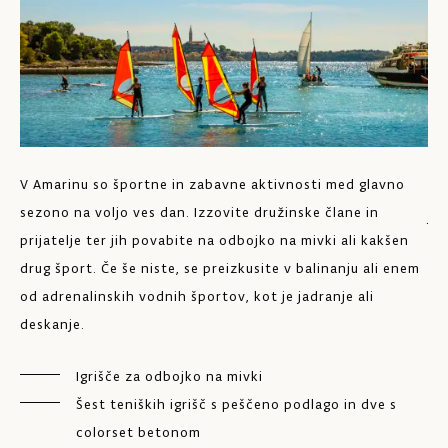
V Amarinu so športne in zabavne aktivnosti med glavno
V 
sezono na voljo ves dan. Izzovite družinske člane in
jut
prijatelje ter jih povabite na odbojko na mivki ali kakšen
v v
drug šport. Če še niste, se preizkusite v balinanju ali enem
od adrenalinskih vodnih športov, kot je jadranje ali
deskanje.
Igrišče za odbojko na mivki
Šest teniških igrišč s peščeno podlago in dve s
colorset betonom