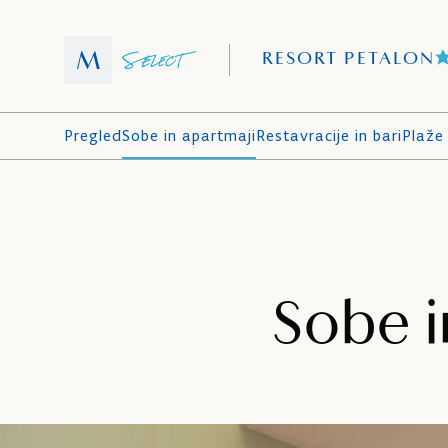
RESORT PETALON
Pregled
Sobe in apartmaji
Restavracije in bari
Plaže 
Sobe i