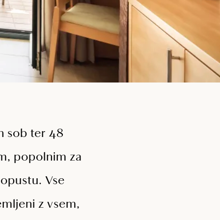
h sob ter 48
m, popolnim za
dopustu. Vse
emljeni z vsem,