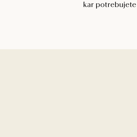
kar potrebujete 
DVOPOSTELJNA SOB
STANDARD - ZA EN
OSEBO
Svetla soba z balkonom in razgled