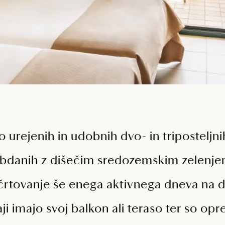
 urejenih in udobnih dvo- in triposteljni
obdanih z dišečim sredozemskim zelenje
ačrtovanje še enega aktivnega dneva na 
i imajo svoj balkon ali teraso ter so opr