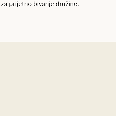
za prijetno bivanje družine.
A
O
om na morje