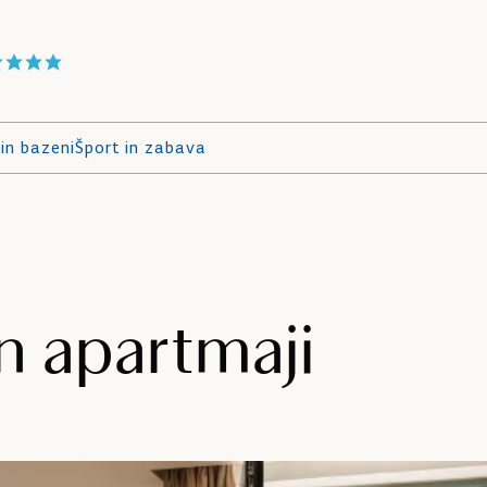
in bazeni
Šport in zabava
n apartmaji