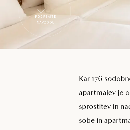
PODRSAJTE
NAVZDOL
Kar 176 sodobno
apartmajev je 
sprostitev in n
sobe in apartmaj