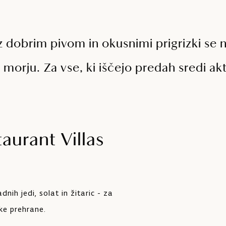
z dobrim pivom in okusnimi prigrizki se 
 morju. Za vse, ki iščejo predah sredi a
aurant Villas
dnih jedi, solat in žitaric - za
ske prehrane.