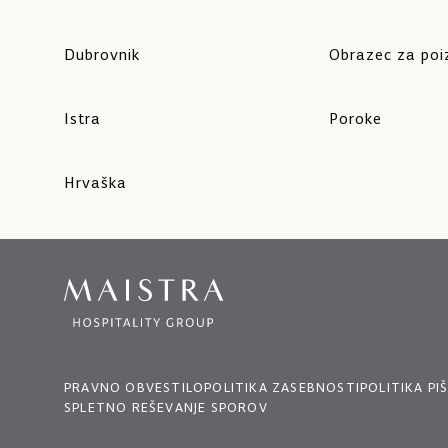
Dubrovnik
Obrazec za po
Istra
Poroke
Hrvaška
PRAVNO OBVESTILO
POLITIKA ZASEBNOSTI
POLITIKA P
SPLETNO REŠEVANJE SPOROV