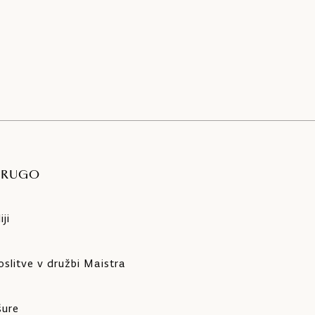
DRUGO
ji
slitve v družbi Maistra
šure