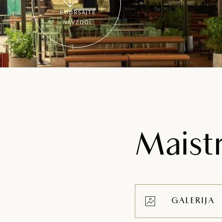
PODRSAJTE
NAVZDOL
Maist
GALERIJA