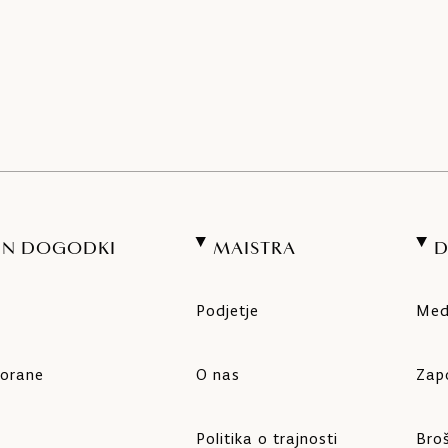
 IN DOGODKI
MAISTRA
Podjetje
Medi
vorane
O nas
Zapo
Politika o trajnosti
Bro