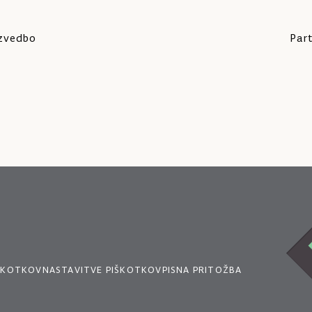
izvedbo
Part
IŠKOTKOV
NASTAVITVE PIŠKOTKOV
PISNA PRITOŽBA