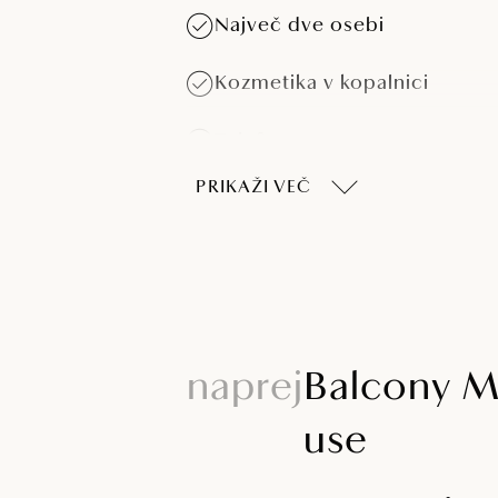
Največ dve osebi
Kozmetika v kopalnici
Telefon
PRIKAŽI VEČ
Hišni ljubljenčki so dovoljeni
proti doplačilu
Grelnik vode in kavni aparat 
sobi
naprej
Balcony M
use