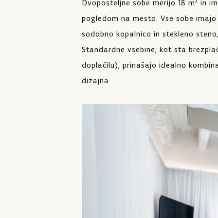
Dvoposteljne sobe merijo 18 m² in i
pogledom na mesto. Vse sobe imajo k
sodobno kopalnico in stekleno steno,
Standardne vsebine, kot sta brezplač
doplačilu), prinašajo idealno kombi
dizajna.