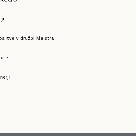
DRUGO
ji
slitve v družbi Maistra
šure
nerji