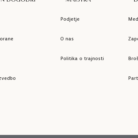
 IN DOGODKI
MAISTRA
Podjetje
Medi
vorane
O nas
Zapo
Politika o trajnosti
Bro
izvedbo
Part