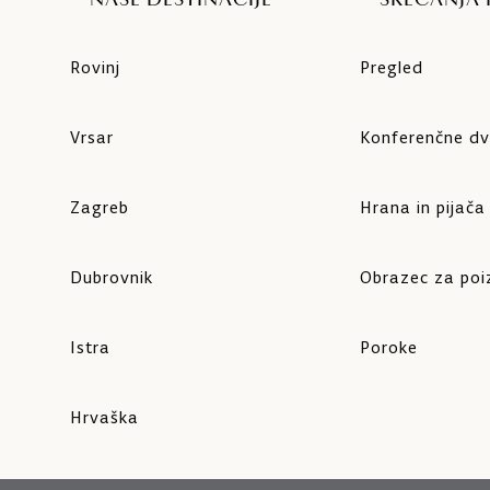
NAŠE DESTINACIJE
SREČANJA
Rovinj
Pregled
Vrsar
Konferenčne d
Zagreb
Hrana in pijača
Dubrovnik
Obrazec za po
Istra
Poroke
Hrvaška