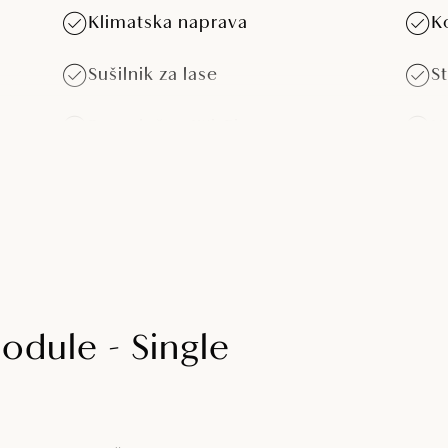
Klimatska naprava
K
Sušilnik za lase
S
Brezplačen Wi-Fi
K
Sef
M
v
Otroška posteljica po dogovoru
(vključena v ceno namestitve)
odule - Single