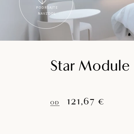
PODRSAJTE
NAVZDOL
Star Module
121,67 €
OD