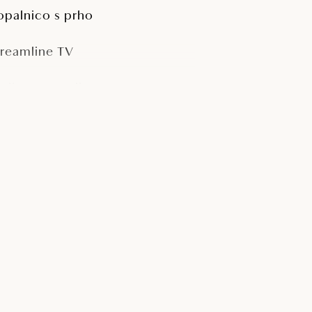
opalnico s prho
treamline TV
raljeva postelja 200 x 200 cm
ini bar