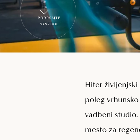
PODRSAJTE
NAVZDOL
Hiter življenjsk
poleg vrhunsko
vadbeni studio. 
mesto za regene