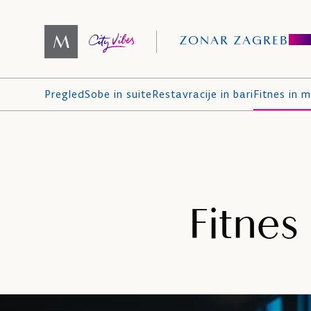
ZONAR ZAGREB
Pregled
Sobe in suite
Restavracije in bari
Fitnes in 
Fitnes