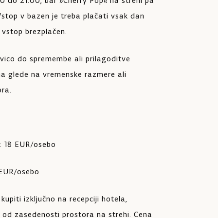
0 do 21.00, bar »Cherry Pop« na strehi pa
Vstop v bazen je treba plačati vsak dan
 vstop brezplačen.
ravico do spremembe ali prilagoditve
a glede na vremenske razmere ali
ra.
k: 18 EUR/osebo
 EUR/osebo
upiti izključno na recepciji hotela,
 od zasedenosti prostora na strehi. Cena