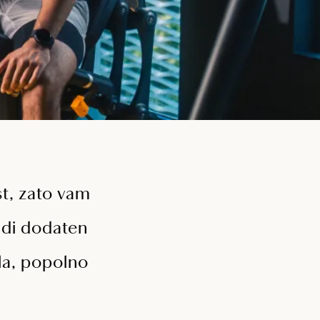
st, zato vam
udi dodaten
ela, popolno