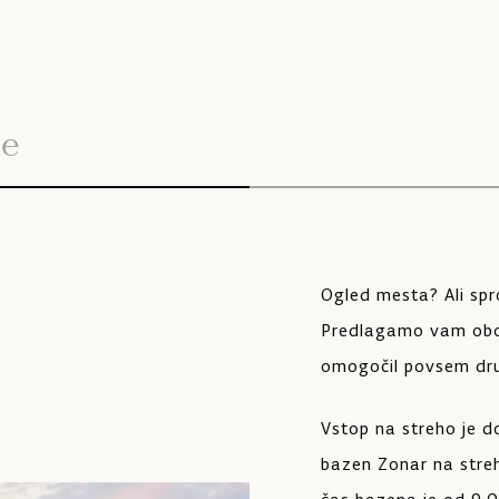
je
Ogled mesta? Ali sp
Predlagamo vam oboj
omogočil povsem dr
Vstop na streho je do
bazen Zonar na streh