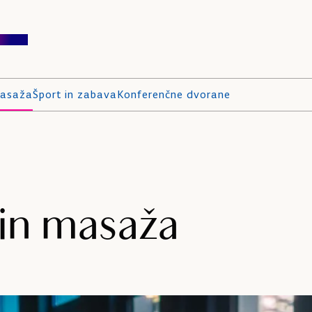
masaža
Šport in zabava
Konferenčne dvorane
 in masaža