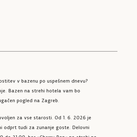
Fitn
rostitev v bazenu po uspešnem dnevu?
e. Bazen na strehi hotela vam bo
ugačen pogled na Zagreb.
voljen za vse starosti. Od 1. 6. 2026 je
i odprt tudi za zunanje goste. Delovni