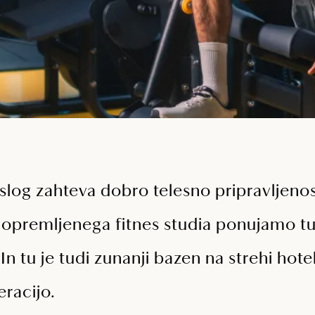
i slog zahteva dobro telesno pripravljeno
 opremljenega fitnes studia ponujamo t
In tu je tudi zunanji bazen na strehi hot
racijo.