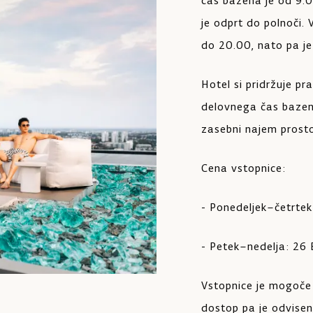
čas bazena je od 9.0
je odprt do polnoči. 
do 20.00, nato pa je
Hotel si pridržuje p
delovnega čas bazen
zasebni najem prosto
Cena vstopnice:
- Ponedeljek–četrte
- Petek–nedelja: 26
Vstopnice je mogoče k
dostop pa je odvisen