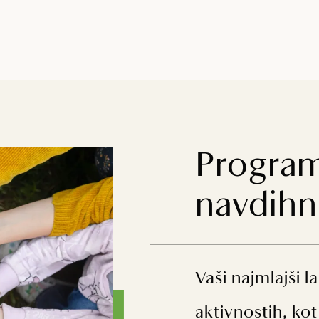
Programi
navdihn
Vaši najmlajši l
aktivnostih, ko