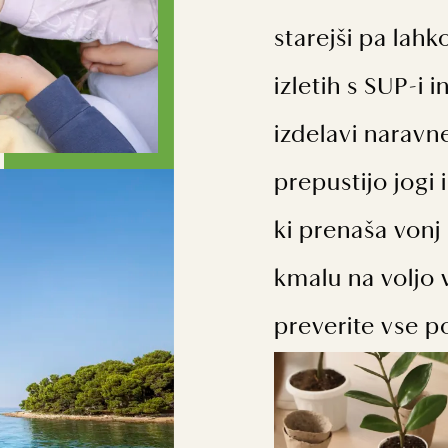
starejši pa lahk
izletih s SUP-i i
izdelavi naravn
prepustijo jogi
ki prenaša vonj
kmalu na voljo
preverite vse p