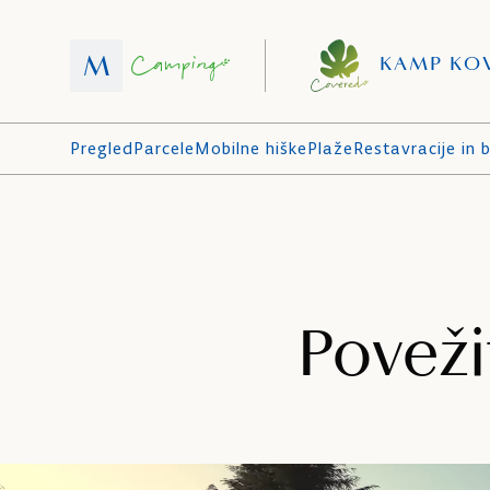
KAMP KO
Pregled
Parcele
Mobilne hiške
Plaže
Restavracije in b
Poveži