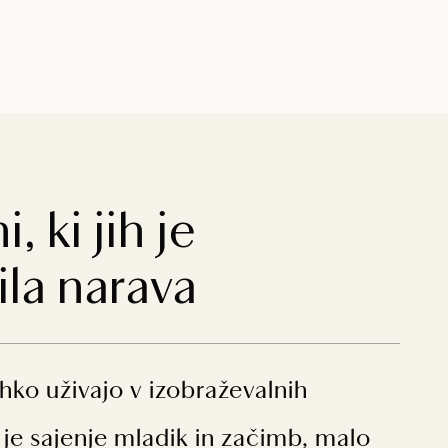
, ki jih je
ila narava
ahko uživajo v izobraževalnih
t je sajenje mladik in začimb, malo