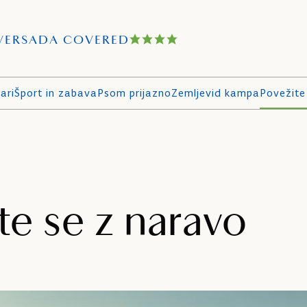
VERSADA COVERED
ari
Šport in zabava
Psom prijazno
Zemljevid kampa
Povežite
te se z naravo