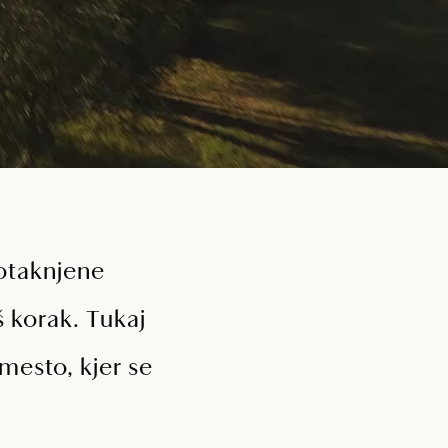
otaknjene
š korak. Tukaj
 mesto, kjer se