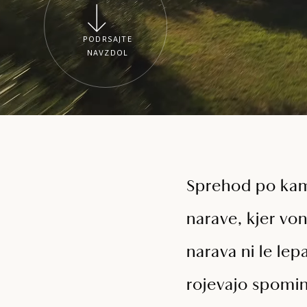
PODRSAJTE
NAVZDOL
Sprehod po kam
narave, kjer von
narava ni le lep
rojevajo spomini,