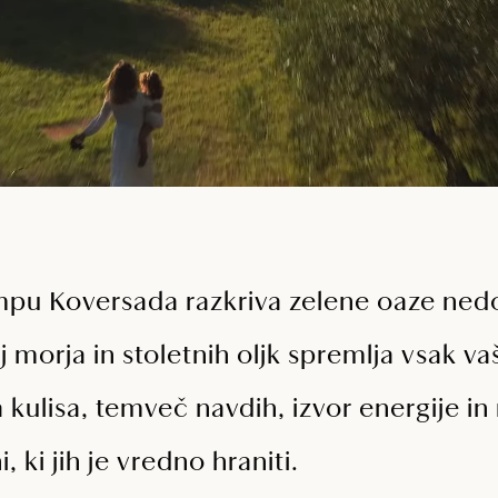
pu Koversada razkriva zelene oaze ned
j morja in stoletnih oljk spremlja vsak va
a kulisa, temveč navdih, izvor energije in
 ki jih je vredno hraniti.