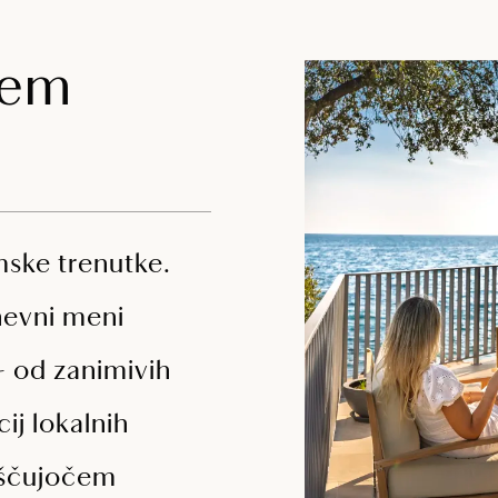
kem
mske trenutke.
evni meni
 - od zanimivih
ij lokalnih
oščujočem