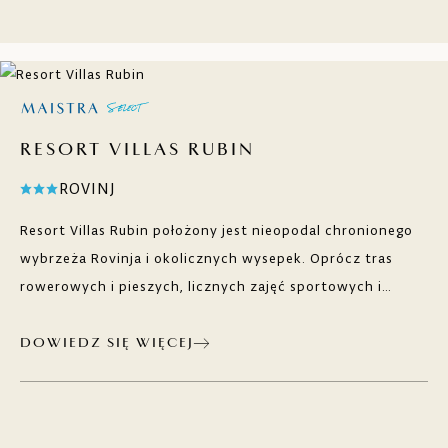
RESORT VILLAS RUBIN
ROVINJ
Resort Villas Rubin położony jest nieopodal chronionego
wybrzeża Rovinja i okolicznych wysepek. Oprócz tras
rowerowych i pieszych, licznych zajęć sportowych i
rozrywkowych oraz basenów ze zjeżdżalniami, znajduje
się tu też wiele naturalnych plaż żwirowych i
DOWIEDZ SIĘ WIĘCEJ
kamienistych. Wśród zieleni, z widokiem na morze, czekają
na Ciebie restauracje i bary.