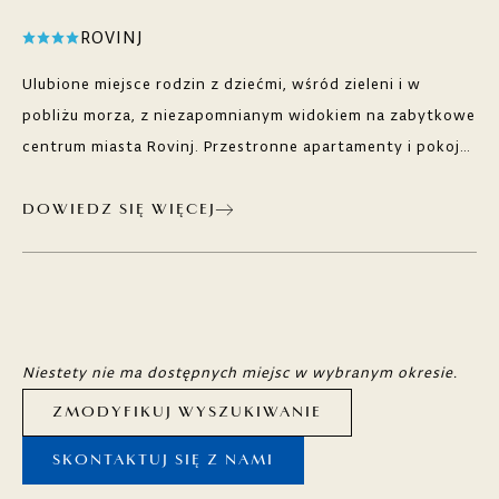
ROVINJ
Ulubione miejsce rodzin z dziećmi, wśród zieleni i w
pobliżu morza, z niezapomnianym widokiem na zabytkowe
centrum miasta Rovinj. Przestronne apartamenty i pokoje
z balkonami gwarantują spokój i prywatność. Jeśli
zdecydujesz się zabawić, masz do dyspozycji bogatą
DOWIEDZ SIĘ WIĘCEJ
ofertę sportową i rozrywkową, a także całodzienne
programy animacyjne dla osób w każdym wieku, liczne
restauracje i bary.
Niestety nie ma dostępnych miejsc w wybranym okresie.
ZMODYFIKUJ WYSZUKIWANIE
SKONTAKTUJ SIĘ Z NAMI