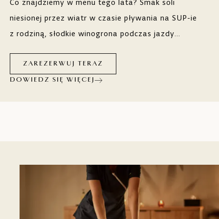
Co znajdziemy w menu tego lata? Smak soli
niesionej przez wiatr w czasie pływania na SUP-ie
z rodziną, słodkie winogrona podczas jazdy
winnymi szlakami czy świeże składniki lokalnych
przysmaków w najlepszych restauracjach? Na
ZAREZERWUJ TERAZ
cokolwiek masz ochotę, hotele, resorty i kempingi
DOWIEDZ SIĘ WIĘCEJ
Maistra chętnie Ci to zaserwują.