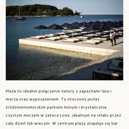
Po
od
Plaża to idealne połączenie natury z zapachami lasu i
wy
morza oraz wyposażeniem. Tu otoczony jesteś
le
śródziemnomorskim parkiem leśnym i krystalicznie
cz
czystym morzem w zatoce Lone, idealnym na relaks przez
od
cały dzień lub wieczór. W centrum plaży znajduje się bar
ba