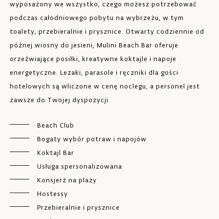
wyposażony we wszystko, czego możesz potrzebować
pr
podczas całodniowego pobytu na wybrzeżu, w tym
pa
toalety, przebieralnie i prysznice. Otwarty codziennie od
wl
późnej wiosny do jesieni, Mulini Beach Bar oferuje
orzeźwiające posiłki, kreatywne koktajle i napoje
energetyczne. Leżaki, parasole i ręczniki dla gości
hotelowych są wliczone w cenę noclegu, a personel jest
zawsze do Twojej dyspozycji.
Beach Club
Bogaty wybór potraw i napojów
Koktajl Bar
Usługa spersonalizowana
Konsjerż na plaży
Hostessy
Przebieralnie i prysznice