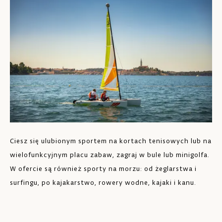
Ciesz się ulubionym sportem na kortach tenisowych lub na
W 
wielofunkcyjnym placu zabaw, zagraj w bule lub minigolfa.
cz
W ofercie są również sporty na morzu: od żeglarstwa i
po
surfingu, po kajakarstwo, rowery wodne, kajaki i kanu.