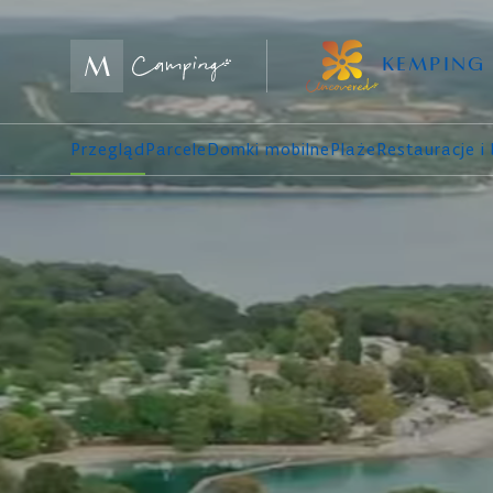
KEMPING
Przegląd
Parcele
Domki mobilne
Plaże
Restauracje i