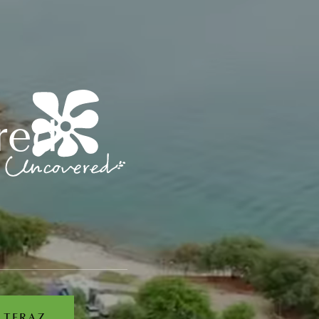
red
 TERAZ