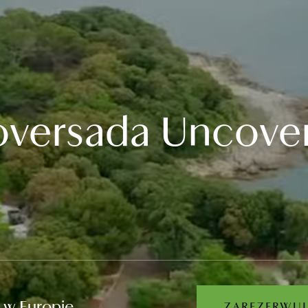
versada Uncove
 w Europie
ZAREZERWUJ