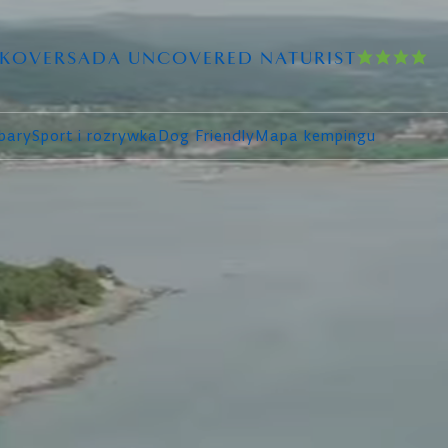
 KOVERSADA UNCOVERED NATURIST
 bary
Sport i rozrywka
Dog Friendly
Mapa kempingu