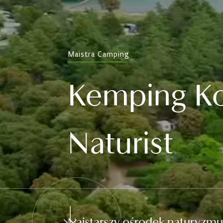
Maistra Camping
Kemping Ko
Naturist
Najstarszy ośrodek naturyzmu