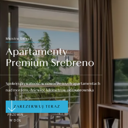
Maistra Select
Apartamenty
Premium Srebreno
Spokój i prywatność w nowoczesnych apartamentach
nad morzem, dziewięć kilometrów od Dubrownika
ZAREZERWUJ TERAZ
PRZEWIŃ
W DÓŁ