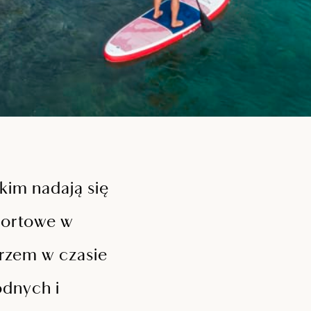
im nadają się
portowe w
orzem w czasie
odnych i