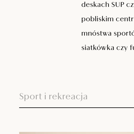
deskach SUP cz
pobliskim cent
mnóstwa sportów
siatkówka czy fu
Sport i rekreacja