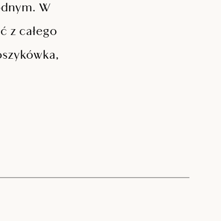
wodnym. W
ć z całego
koszykówka,
Ofer