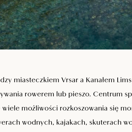
zy miasteczkiem Vrsar a Kanałem Limsk
rywania rowerem lub pieszo. Centrum s
e wiele możliwości rozkoszowania się m
werach wodnych, kajakach, skuterach w