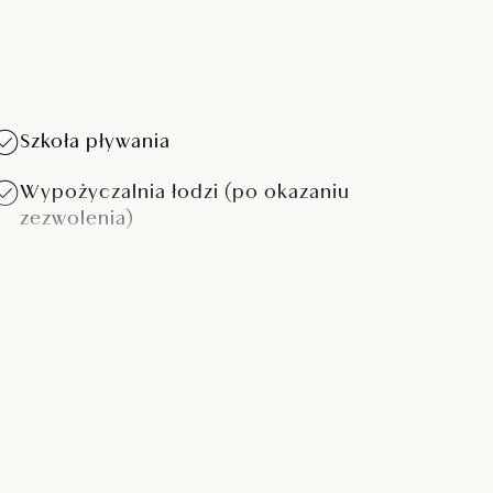
Szkoła pływania
Z
k
Wypożyczalnia łodzi (po okazaniu
s
zezwolenia)
s