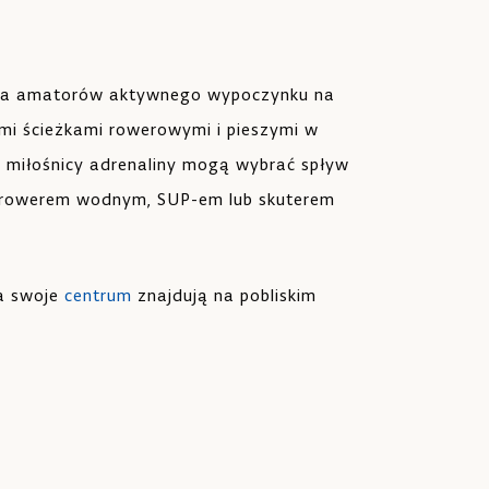
 dla amatorów aktywnego wypoczynku na
nymi ścieżkami rowerowymi i pieszymi w
ś miłośnicy adrenaliny mogą wybrać spływ
ę rowerem wodnym, SUP-em lub skuterem
ia swoje
centrum
znajdują na pobliskim
.