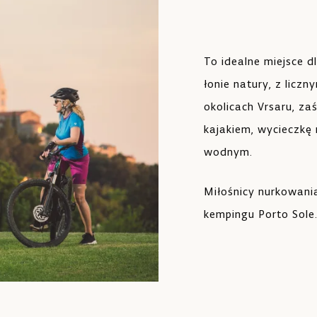
To idealne miejsce
łonie natury, z licz
okolicach Vrsaru, za
kajakiem, wycieczk
wodnym.
Miłośnicy nurkowan
kempingu Porto Sole