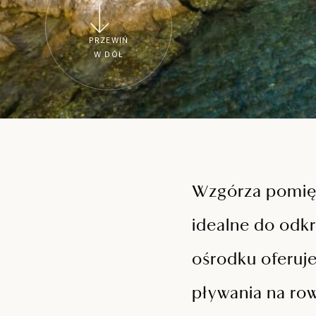
PRZEWIŃ
W DÓŁ
Wzgórza pomięd
idealne do odk
ośrodku oferuj
pływania na ro