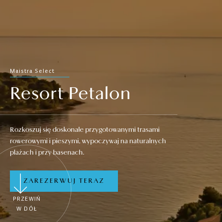
Maistra Select
Resort Petalon
Rozkoszuj się doskonale przygotowanymi trasami
rowerowymi i pieszymi, wypoczywaj na naturalnych
plażach i przy basenach.
ZAREZERWUJ TERAZ
PRZEWIŃ
W DÓŁ