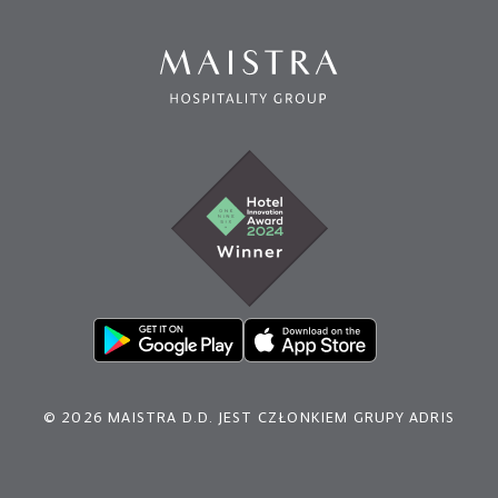
© 2026 MAISTRA D.D. JEST CZŁONKIEM GRUPY ADRIS