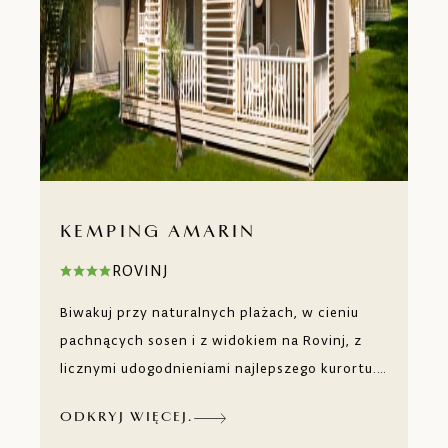
KEMPING AMARIN
ROVINJ
Biwakuj przy naturalnych plażach, w cieniu
pachnących sosen i z widokiem na Rovinj, z
licznymi udogodnieniami najlepszego kurortu.
Do dyspozycji masz przestronne parcele z
ODKRYJ WIĘCEJ.
przyłączami, komfortowe domki mobilne z