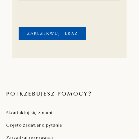
tarasami, 20 namiotów glampingowych, trzy
odkryte baseny, restauracje i bary. Bogaty
program animacyjny dla naszych najmłodszych
gości i młodzieży oraz doskonała oferta
ZAREZERWUJ TERAZ
sportów na lądzie i morzu sprawią, że wakacje
na tym kempingu będą satysfakcjonujące i
relaksujące.
POTRZEBUJESZ POMOCY?
Skontaktuj się z nami
Często zadawane pytania
Zarządzaj rezerwacją