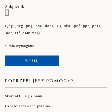
Załącznik
(.jpg, .jpeg, .png, .doc, .docx, .xls, .xlsx, .pdf, .ppt, .pptx,
.odt, .rtf, 2 MB max)
* Pola wymagane
WYŚLIJ
POTRZEBUJESZ POMOCY?
Skontaktuj się z nami
Często zadawane pytania